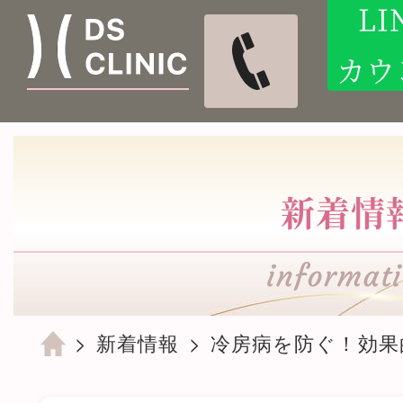
L
カウ
新着情
新着情報
冷房病を防ぐ！効果的